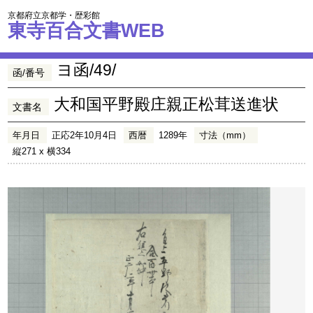
京都府立京都学・歴彩館
東寺百合文書WEB
ヨ函/49/
函/番号
大和国平野殿庄親正松茸送進状
文書名
年月日
正応2年10月4日
西暦
1289年
寸法（mm）
縦271 x 横334