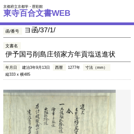
京都府立京都学・歴彩館
東寺百合文書WEB
ヨ函/37/1/
函/番号
文書名
伊予国弓削島庄領家方年貢塩送進状
年月日
建治3年9月13日
西暦
1277年
寸法（mm）
縦333 x 横485