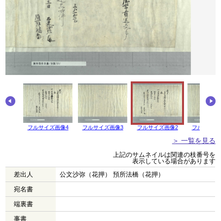
画像5
フルサイズ画像4
フルサイズ画像3
フルサイズ画像2
フルサイズ
＞ 一覧を見る
上記のサムネイルは関連の枝番号を
表示している場合があります
差出人
公文沙弥（花押） 預所法橋（花押）
宛名書
端裏書
事書