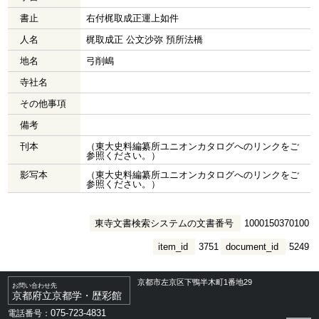
書止
右付梶取成正運上如件
人名
梶取成正 公文沙弥 預所法橋
地名
弓削嶋
寺社名
その他事項
備考
刊本
（東大史料編纂所ユニオンカタログへのリンクをご
参照ください。）
影写本
（東大史料編纂所ユニオンカタログへのリンクをご
参照ください。）
東寺文書検索システムの文書番号
1000150370100
item_id
3751
document_id
5249
京都市左京区下鴨半木町1番地29
お問い合わせ先
京都府立京都学・歴彩館
075-723-4831
電話番号：