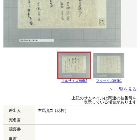
フルサイズ画像2
フルサイズ画像1
＞ 一覧を見る
上記のサムネイルは関連の枝番号を
表示している場合があります
差出人
右馬允□（花押）
宛名書
端裏書
事書