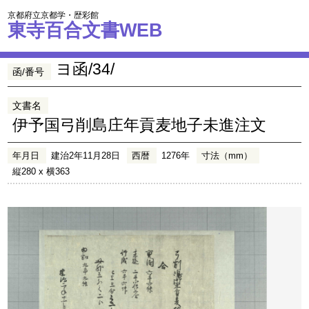
京都府立京都学・歴彩館
東寺百合文書WEB
ヨ函/34/
函/番号
文書名
伊予国弓削島庄年貢麦地子未進注文
年月日
建治2年11月28日
西暦
1276年
寸法（mm）
縦280 x 横363