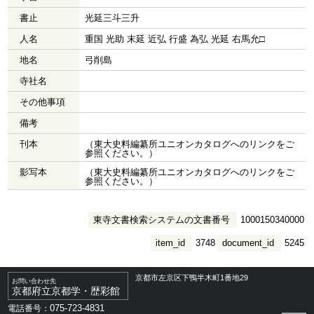
書止
光延三斗三升
人名
重国 光助 末延 近弘 行盛 為弘 光延 右馬允□
地名
弓削島
寺社名
その他事項
備考
刊本
（東大史料編纂所ユニオンカタログへのリンクをご
参照ください。）
影写本
（東大史料編纂所ユニオンカタログへのリンクをご
参照ください。）
東寺文書検索システムの文書番号
1000150340000
item_id
3748
document_id
5245
京都市左京区下鴨半木町1番地29
お問い合わせ先
京都府立京都学・歴彩館
075-723-4831
電話番号：