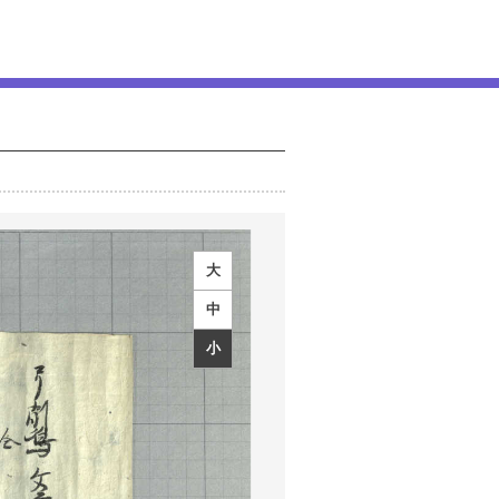
大
中
小