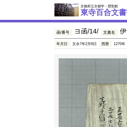
京都府立京都学・歴彩館
東寺百合文書
ヨ函/14/
伊
函/番号
文書名
年月日
文永7年2月8日
西暦
1270年