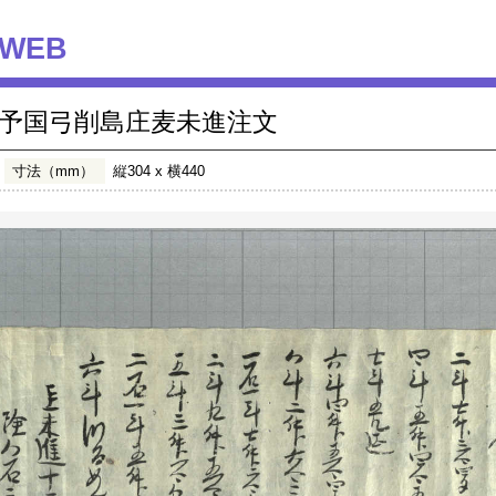
WEB
予国弓削島庄麦未進注文
寸法（mm）
縦304 x 横440