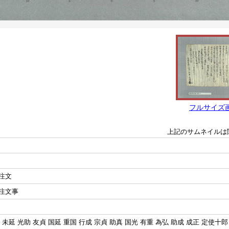
フルサイズ
上記のサムネイルは
注文
注文事
 未延 光助 友貞 国延 重国 行成 宗貞 助真 国光 有重 為弘 助成 成正 定使十郎