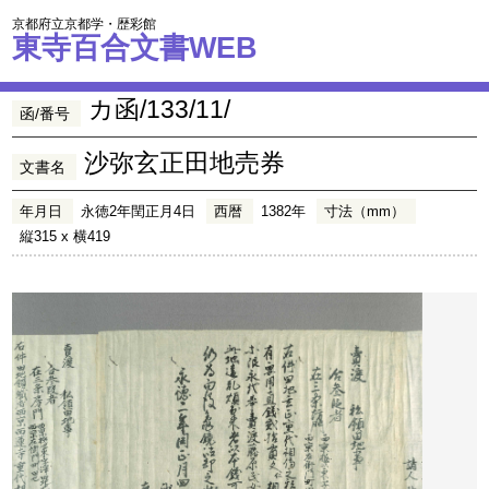
京都府立京都学・歴彩館
東寺百合文書WEB
カ函/133/11/
函/番号
沙弥玄正田地売券
文書名
年月日
永徳2年閏正月4日
西暦
1382年
寸法（mm）
縦315 x 横419