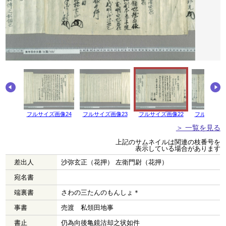
画像25
フルサイズ画像24
フルサイズ画像23
フルサイズ画像22
フルサイズ画
＞ 一覧を見る
上記のサムネイルは関連の枝番号を
表示している場合があります
差出人
沙弥玄正（花押） 左衛門尉（花押）
宛名書
端裏書
さわの三たんのもんしょ＊
事書
売渡 私領田地事
書止
仍為向後亀鏡沽却之状如件