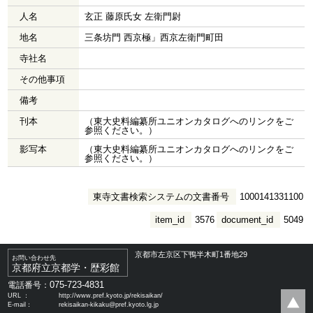
人名
玄正 藤原氏女 左衛門尉
地名
三条坊門 西京極」西京左衛門町田
寺社名
その他事項
備考
刊本
（東大史料編纂所ユニオンカタログへのリンクをご
参照ください。）
影写本
（東大史料編纂所ユニオンカタログへのリンクをご
参照ください。）
東寺文書検索システムの文書番号
1000141331100
item_id
3576
document_id
5049
京都市左京区下鴨半木町1番地29
お問い合わせ先
京都府立京都学・歴彩館
075-723-4831
電話番号：
URL ：
http://www.pref.kyoto.jp/rekisaikan/
E-mail：
rekisaikan-kikaku@pref.kyoto.lg.jp