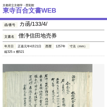
京都府立京都学・歴彩館
東寺百合文書WEB
カ函/133/4/
函/番号
僧浄信田地売券
文書名
年月日
正嘉元年4月21日
西暦
1257年
寸法（mm）
縦325 x 横521