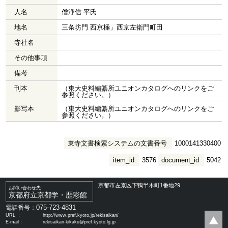
人名
僧浄信 平氏
地名
三条坊門 西京極」西京左衛門町田
寺社名
その他事項
備考
刊本
（東大史料編纂所ユニオンカタログへのリンクをご
参照ください。）
影写本
（東大史料編纂所ユニオンカタログへのリンクをご
参照ください。）
東寺文書検索システムの文書番号
1000141330400
item_id
3576
document_id
5042
京都市左京区下鴨半木町1番地29
お問い合わせ先
京都府立京都学・歴彩館
075-723-4831
電話番号：
URL ：
http://www.pref.kyoto.jp/rekisaikan/
E-mail：
rekisaikan-kikaku@pref.kyoto.lg.jp