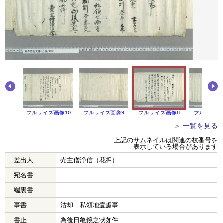
画像11
フルサイズ画像10
フルサイズ画像9
フルサイズ画像8
フルサイズ
＞ 一覧を見る
上記のサムネイルは関連の枝番号を
表示している場合があります
差出人
売主僧浄信（花押）
宛名書
端裏書
事書
沽却 私領地壹處事
書止
為後日亀鏡之状如件