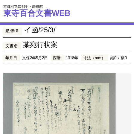
京都府立京都学・歴彩館
東寺百合文書WEB
イ函/25/3/
函/番号
某宛行状案
文書名
年月日
文保2年5月2日
西暦
1318年
寸法（mm）
縦0 x 横0