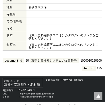
人名
地名
若狭国太良保
寺社名
その他事項
備考
刊本
（東大史料編纂所ユニオンカタログへのリンクをご
参照ください。）
影写本
（東大史料編纂所ユニオンカタログへのリンクをご
参照ください。）
document_id
50
東寺文書検索システムの文書番号
1000010250300
item_id
125
京都市左京区下鴨半木町1番地29
お問い合わせ先
京都府立京都学・歴彩館
075-723-4831
電話番号：
URL ：
http://www.pref.kyoto.jp/rekisaikan/
E-mail：
rekisaikan-kikaku@pref.kyoto.lg.jp