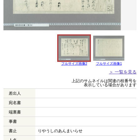
フルサイズ画像2
フルサイズ画像1
＞ 一覧を見る
上記のサムネイルは関連の枝番号を
表示している場合があります
差出人
宛名書
端裏書
事書
書止
りやうしのあんまいらせ