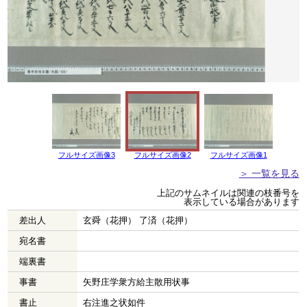
フルサイズ画像3
フルサイズ画像2
フルサイズ画像1
＞ 一覧を見る
上記のサムネイルは関連の枝番号を
表示している場合があります
差出人
玄舜（花押） 了済（花押）
宛名書
端裏書
事書
矢野庄学衆方給主散用状事
書止
右注進之状如件