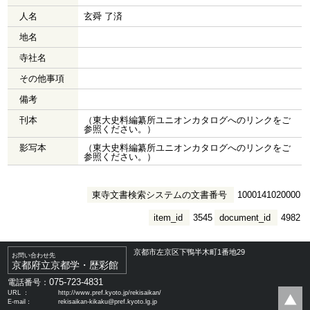
人名
玄舜 了済
地名
寺社名
その他事項
備考
刊本
（東大史料編纂所ユニオンカタログへのリンクをご
参照ください。）
影写本
（東大史料編纂所ユニオンカタログへのリンクをご
参照ください。）
東寺文書検索システムの文書番号
1000141020000
item_id
3545
document_id
4982
京都市左京区下鴨半木町1番地29
お問い合わせ先
京都府立京都学・歴彩館
075-723-4831
電話番号：
URL ：
http://www.pref.kyoto.jp/rekisaikan/
E-mail：
rekisaikan-kikaku@pref.kyoto.lg.jp