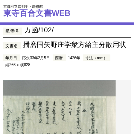
京都府立京都学・歴彩館
東寺百合文書WEB
カ函/102/
函/番号
播磨国矢野庄学衆方給主分散用状
文書名
年月日
応永33年2月5日
西暦
1426年
寸法（mm）
縦266 x 横828