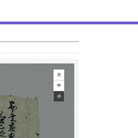
大
中
小