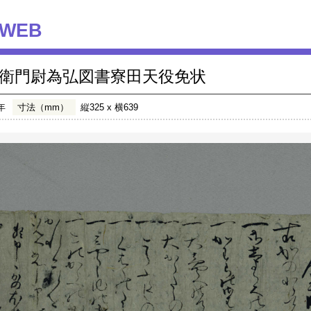
WEB
衛門尉為弘図書寮田天役免状
年
寸法（mm）
縦325 x 横639