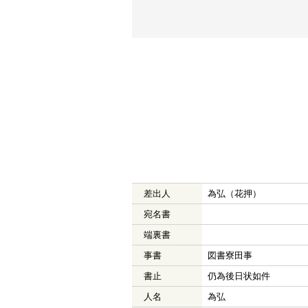
差出人
為弘（花押）
宛名書
端裏書
事書
図書寮田事
書止
仍為後日状如件
人名
為弘