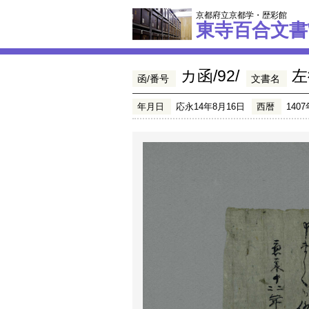
京都府立京都学・歴彩館
東寺百合文書
カ函/92/
左
函/番号
文書名
年月日
応永14年8月16日
西暦
1407