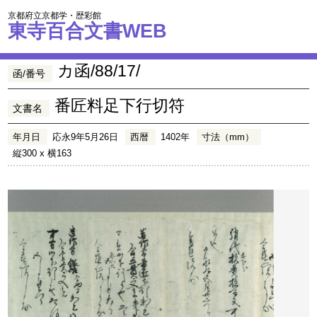
京都府立京都学・歴彩館
東寺百合文書WEB
カ函/88/17/
函/番号
番匠料足下行切符
文書名
年月日
応永9年5月26日
西暦
1402年
寸法（mm）
縦300 x 横163