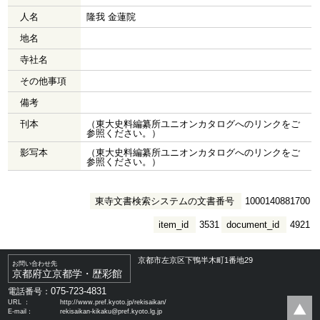
人名
隆我 金蓮院
地名
寺社名
その他事項
備考
刊本
（東大史料編纂所ユニオンカタログへのリンクをご
参照ください。）
影写本
（東大史料編纂所ユニオンカタログへのリンクをご
参照ください。）
東寺文書検索システムの文書番号
1000140881700
item_id
3531
document_id
4921
京都市左京区下鴨半木町1番地29
お問い合わせ先
京都府立京都学・歴彩館
075-723-4831
電話番号：
URL ：
http://www.pref.kyoto.jp/rekisaikan/
E-mail：
rekisaikan-kikaku@pref.kyoto.lg.jp