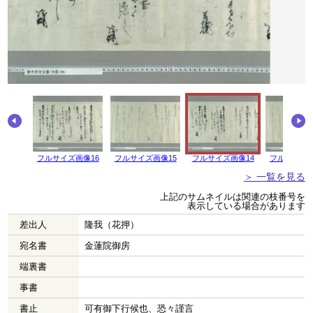
画像17
フルサイズ画像16
フルサイズ画像15
フルサイズ画像14
フルサイズ画
＞ 一覧を見る
上記のサムネイルは関連の枝番号を
表示している場合があります
差出人
隆我（花押）
宛名書
金蓮院御房
端裏書
事書
書止
可有御下行候也、恐々謹言