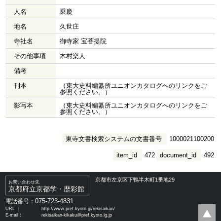
人名
乗慶
地名
久世庄
寺社名
御寺家 宝菩提院
その他事項
木村楽人
備考
刊本
（東大史料編纂所ユニオンカタログへのリンクをご
参照ください。）
影写本
（東大史料編纂所ユニオンカタログへのリンクをご
参照ください。）
東寺文書検索システムの文書番号
1000021100200
item_id
472
document_id
492
京都市左京区下鴨半木町1番地29
お問い合わせ先
京都府立京都学・歴彩館
075-723-4831
電話番号：
URL ：
http://www.pref.kyoto.jp/rekisaikan/
E-mail：
rekisaikan-kikaku@pref.kyoto.lg.jp