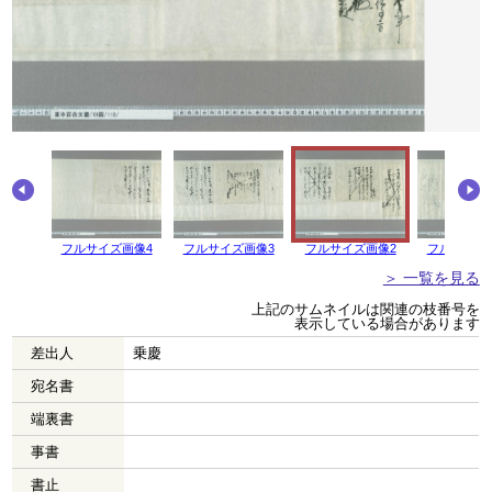
フルサイズ画像4
フルサイズ画像3
フルサイズ画像2
フルサイズ
＞ 一覧を見る
上記のサムネイルは関連の枝番号を
表示している場合があります
差出人
乗慶
宛名書
端裏書
事書
書止