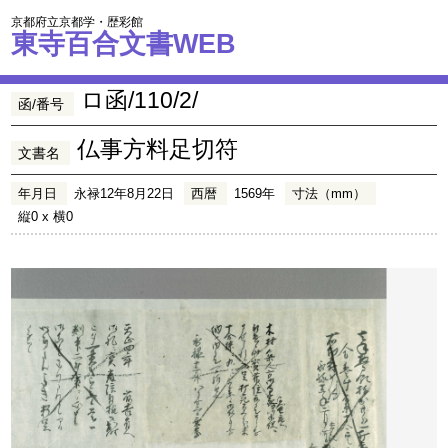
京都府立京都学・歴彩館
東寺百合文書WEB
ロ函/110/2/
函/番号
仏事方料足切符
文書名
年月日
永禄12年8月22日
西暦
1569年
寸法（mm）
縦0 x 横0