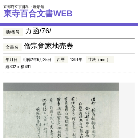
京都府立京都学・歴彩館
東寺百合文書WEB
カ函/76/
函/番号
僧宗覚家地売券
文書名
年月日
明徳2年6月25日
西暦
1391年
寸法（mm）
縦302 x 横491