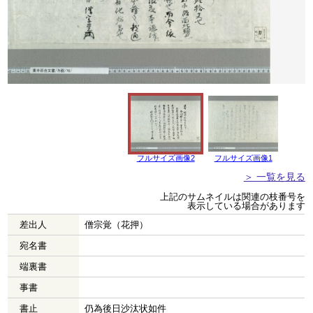
フルサイズ画像2
フルサイズ画像1
＞ 一覧を見る
上記のサムネイルは関連の枝番号を
表示している場合があります
差出人
僧宗覚（花押）
宛名書
端裏書
事書
書止
仍為後日沙汰状如件