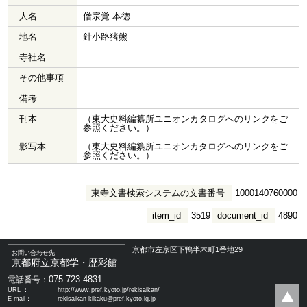
人名
僧宗覚 本徳
地名
針小路猪熊
寺社名
その他事項
備考
刊本
（東大史料編纂所ユニオンカタログへのリンクをご
参照ください。）
影写本
（東大史料編纂所ユニオンカタログへのリンクをご
参照ください。）
東寺文書検索システムの文書番号
1000140760000
item_id
3519
document_id
4890
京都市左京区下鴨半木町1番地29
お問い合わせ先
京都府立京都学・歴彩館
075-723-4831
電話番号：
URL ：
http://www.pref.kyoto.jp/rekisaikan/
E-mail：
rekisaikan-kikaku@pref.kyoto.lg.jp