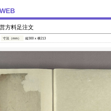
WEB
営方料足注文
寸法（mm）
縦300 x 横213