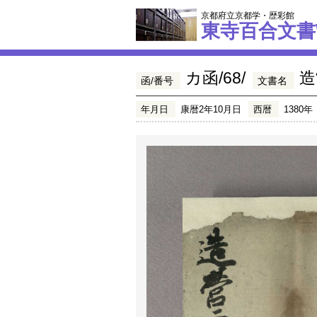
京都府立京都学・歴彩館
東寺百合文書
カ函/68/
造
函/番号
文書名
年月日
康暦2年10月日
西暦
1380年