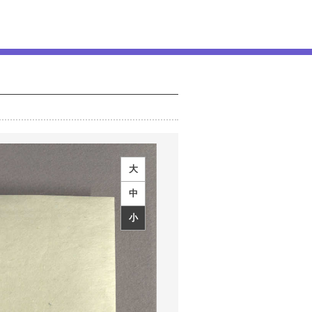
大
中
小