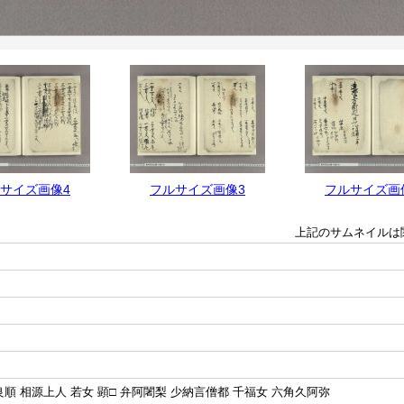
サイズ画像4
フルサイズ画像3
フルサイズ画
上記のサムネイルは
順 相源上人 若女 顕□ 弁阿闍梨 少納言僧都 千福女 六角久阿弥