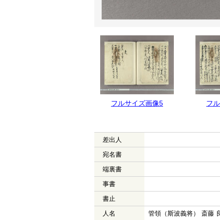
フルサイズ画像6
フルサイズ画像5
フル
差出人
宛名書
端裏書
事書
書止
人名
管領（斯波義将） 斎藤 良