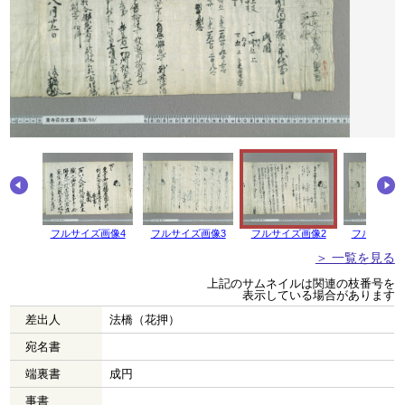
画像5
フルサイズ画像4
フルサイズ画像3
フルサイズ画像2
フルサイズ
＞ 一覧を見る
上記のサムネイルは関連の枝番号を
表示している場合があります
差出人
法橋（花押）
宛名書
端裏書
成円
事書