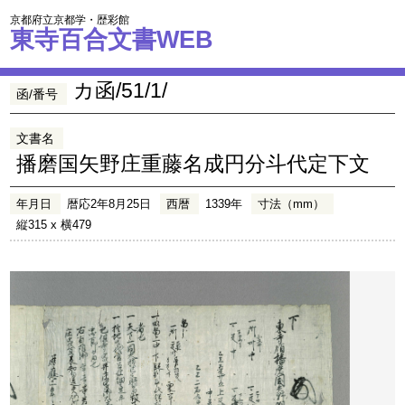
京都府立京都学・歴彩館
東寺百合文書WEB
カ函/51/1/
函/番号
文書名
播磨国矢野庄重藤名成円分斗代定下文
年月日
暦応2年8月25日
西暦
1339年
寸法（mm）
縦315 x 横479