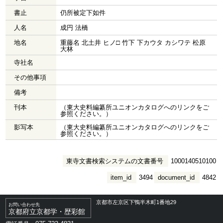
書止
仍所被定下如件
人名
成円 法橋
地名
重藤名 北土井 ヒノ□ 竹下 下カウタ カシワテ 松原
大林
寺社名
その他事項
備考
刊本
（東大史料編纂所ユニオンカタログへのリンクをご
参照ください。）
影写本
（東大史料編纂所ユニオンカタログへのリンクをご
参照ください。）
東寺文書検索システムの文書番号
1000140510100
item_id
3494
document_id
4842
京都市左京区下鴨半木町1番地29
お問い合わせ先
京都府立京都学・歴彩館