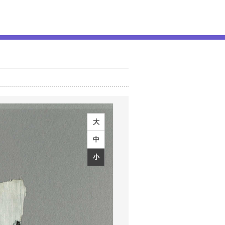
大
中
小