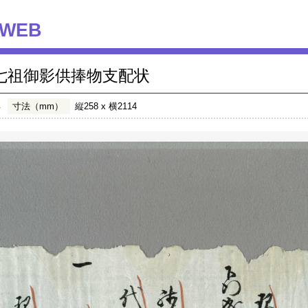
WEB
七祖御影供捧物支配状
年
寸法（mm）
縦258 x 横2114