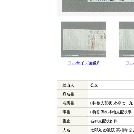
フルサイズ画像6
フル
差出人
公文
宛名書
端裏書
□捧物支配状 永禄七・九
事書
□御影供御捧物支配状事
書止
右御支配状如件
人名
太郎丸 妙観院 実相寺 公