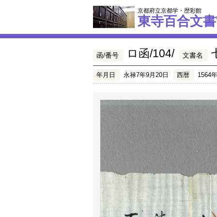
京都府立京都学・歴彩館
東寺百合文書
ロ函/104/
函/番号
文書名
年月日
永禄7年9月20日
西暦
1564