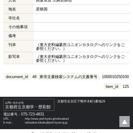
人名
高倉准后 大納言師信
地名
若狭国
寺社名
その他事項
備考
刊本
（東大史料編纂所ユニオンカタログへのリンクをご
参照ください。）
影写本
（東大史料編纂所ユニオンカタログへのリンクをご
参照ください。）
document_id
48
東寺文書検索システムの文書番号
1000010250100
item_id
125
京都市左京区下鴨半木町1番地29
お問い合わせ先
京都府立京都学・歴彩館
075-723-4831
電話番号：
URL ：
http://www.pref.kyoto.jp/rekisaikan/
E-mail：
rekisaikan-kikaku@pref.kyoto.lg.jp