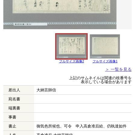
フルサイズ画像2
フルサイズ画像1
＞ 一覧を見る
上記のサムネイルは関連の枝番号を
表示している場合があります
差出人
大納言師信
宛名書
端裏書
事書
書止
御気色所候也、可令 申入高倉准后給、仍執達如件