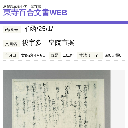
京都府立京都学・歴彩館
東寺百合文書WEB
イ函/25/1/
函/番号
後宇多上皇院宣案
文書名
年月日
文保2年4月6日
西暦
1318年
寸法（mm）
縦0 x 横0