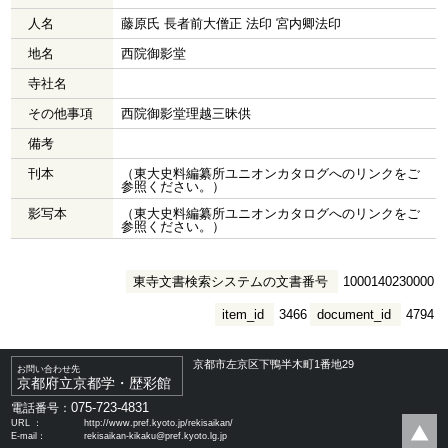
人名
藤原氏 長者前大僧正 法印 宮内卿法印
地名
西院御影堂
寺社名
その他事項
西院御影堂理越三昧供
備考
刊本
（東大史料編纂所ユニオンカタログへのリンクをご
参照ください。）
影写本
（東大史料編纂所ユニオンカタログへのリンクをご
参照ください。）
東寺文書検索システムの文書番号
1000140230000
item_id
3466
document_id
4794
京都市左京区下鴨半木町1番地29
お問い合わせ先
京都府立京都学・歴彩館
075-723-4831
電話番号：
URL ：
http://www.pref.kyoto.jp/rekisaikan/
E-mail：
rekisaikan-kikaku@pref.kyoto.lg.jp