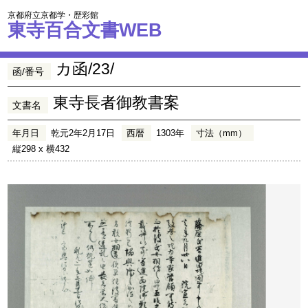
京都府立京都学・歴彩館
東寺百合文書WEB
カ函/23/
函/番号
東寺長者御教書案
文書名
年月日
乾元2年2月17日
西暦
1303年
寸法（mm）
縦298 x 横432