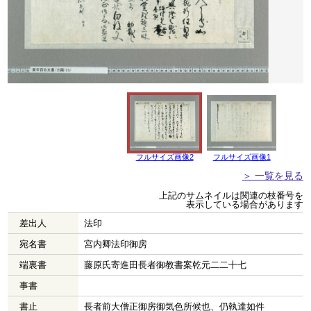
フルサイズ画像2
フルサイズ画像1
＞ 一覧を見る
上記のサムネイルは関連の枝番号を
表示している場合があります
差出人
法印
宛名書
宮内卿法印御房
端裏書
藤原氏寄進田長者御教書案乾元二二十七
事書
書止
長者前大僧正御房御気色所候也、仍執達如件