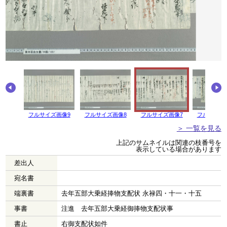
画像10
フルサイズ画像9
フルサイズ画像8
フルサイズ画像7
フルサイズ
＞ 一覧を見る
上記のサムネイルは関連の枝番号を
表示している場合があります
差出人
宛名書
端裏書
去年五部大乗経捧物支配状 永禄四・十一・十五
事書
注進 去年五部大乗経御捧物支配状事
書止
右御支配状如件