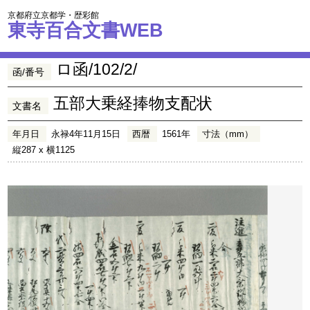
京都府立京都学・歴彩館
東寺百合文書WEB
ロ函/102/2/
函/番号
五部大乗経捧物支配状
文書名
年月日
永禄4年11月15日
西暦
1561年
寸法（mm）
縦287 x 横1125