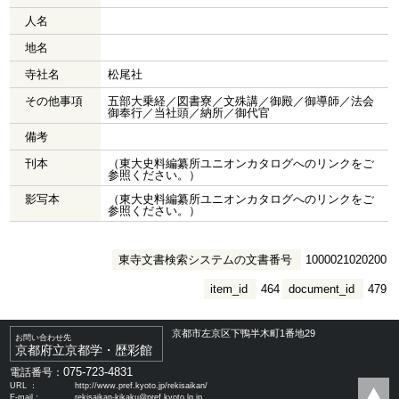
人名
地名
寺社名
松尾社
その他事項
五部大乗経／図書寮／文殊講／御殿／御導師／法会
御奉行／当社頭／納所／御代官
備考
刊本
（東大史料編纂所ユニオンカタログへのリンクをご
参照ください。）
影写本
（東大史料編纂所ユニオンカタログへのリンクをご
参照ください。）
東寺文書検索システムの文書番号
1000021020200
item_id
464
document_id
479
京都市左京区下鴨半木町1番地29
お問い合わせ先
京都府立京都学・歴彩館
075-723-4831
電話番号：
URL ：
http://www.pref.kyoto.jp/rekisaikan/
E-mail：
rekisaikan-kikaku@pref.kyoto.lg.jp