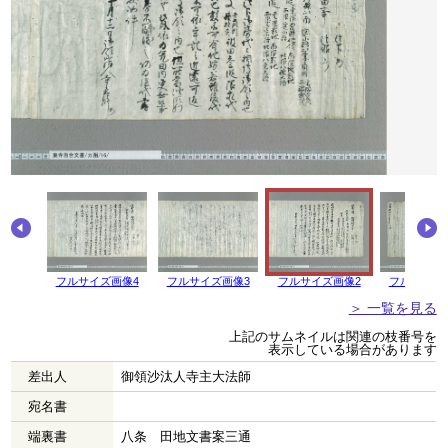
画像5
フルサイズ画像4
フルサイズ画像3
フルサイズ画像2
フルサイズ
＞ 一覧を見る
上記のサムネイルは関連の枝番号を
表示している場合があります
差出人
御領沙汰人寺主大法師
宛名書
端裏書
八条 田地文書案三通