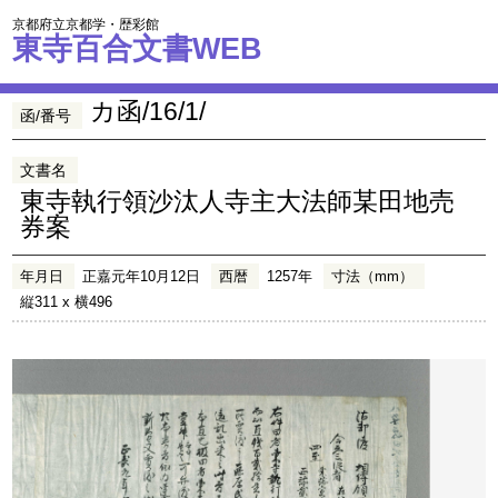
京都府立京都学・歴彩館
東寺百合文書WEB
カ函/16/1/
函/番号
文書名
東寺執行領沙汰人寺主大法師某田地売
券案
年月日
正嘉元年10月12日
西暦
1257年
寸法（mm）
縦311 x 横496