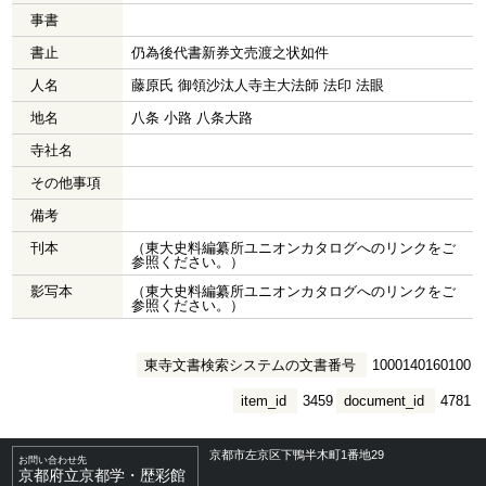
事書
書止
仍為後代書新券文売渡之状如件
人名
藤原氏 御領沙汰人寺主大法師 法印 法眼
地名
八条 小路 八条大路
寺社名
その他事項
備考
刊本
（東大史料編纂所ユニオンカタログへのリンクをご
参照ください。）
影写本
（東大史料編纂所ユニオンカタログへのリンクをご
参照ください。）
東寺文書検索システムの文書番号
1000140160100
item_id
3459
document_id
4781
京都市左京区下鴨半木町1番地29
お問い合わせ先
京都府立京都学・歴彩館