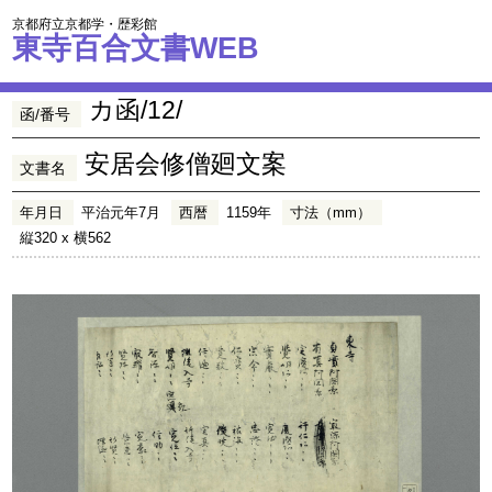
京都府立京都学・歴彩館
東寺百合文書WEB
カ函/12/
函/番号
安居会修僧廻文案
文書名
年月日
平治元年7月
西暦
1159年
寸法（mm）
縦320 x 横562