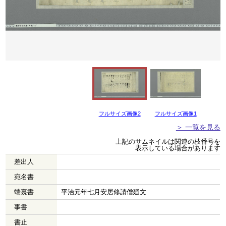
フルサイズ画像2
フルサイズ画像1
＞ 一覧を見る
上記のサムネイルは関連の枝番号を
表示している場合があります
差出人
宛名書
端裏書
平治元年七月安居修請僧廻文
事書
書止