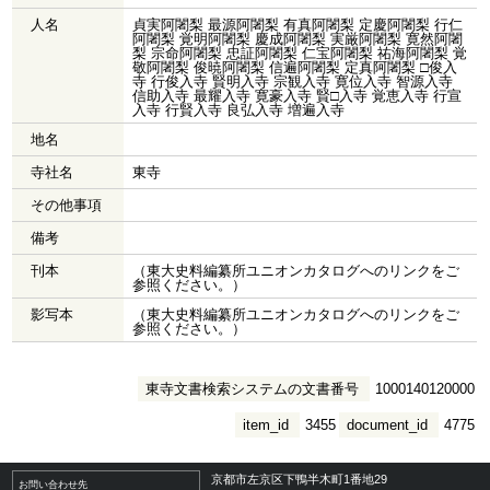
人名
貞実阿闍梨 最源阿闍梨 有真阿闍梨 定慶阿闍梨 行仁
阿闍梨 覚明阿闍梨 慶成阿闍梨 実厳阿闍梨 寛然阿闍
梨 宗命阿闍梨 忠証阿闍梨 仁宝阿闍梨 祐海阿闍梨 覚
敬阿闍梨 俊暁阿闍梨 信遍阿闍梨 定真阿闍梨 □俊入
寺 行俊入寺 賢明入寺 宗観入寺 寛位入寺 智源入寺
信助入寺 最耀入寺 寛豪入寺 賢□入寺 覚恵入寺 行宣
入寺 行賢入寺 良弘入寺 増遍入寺
地名
寺社名
東寺
その他事項
備考
刊本
（東大史料編纂所ユニオンカタログへのリンクをご
参照ください。）
影写本
（東大史料編纂所ユニオンカタログへのリンクをご
参照ください。）
東寺文書検索システムの文書番号
1000140120000
item_id
3455
document_id
4775
京都市左京区下鴨半木町1番地29
お問い合わせ先