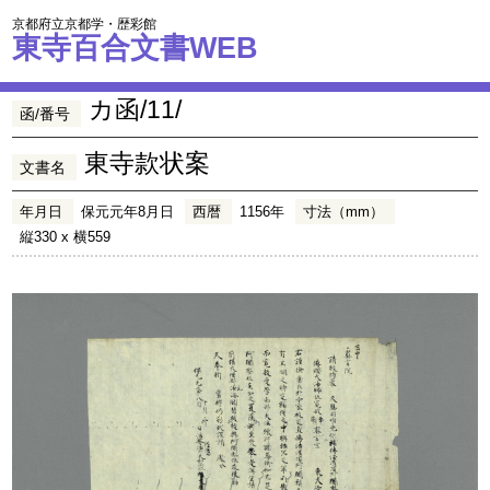
京都府立京都学・歴彩館
東寺百合文書WEB
カ函/11/
函/番号
東寺款状案
文書名
年月日
保元元年8月日
西暦
1156年
寸法（mm）
縦330 x 横559