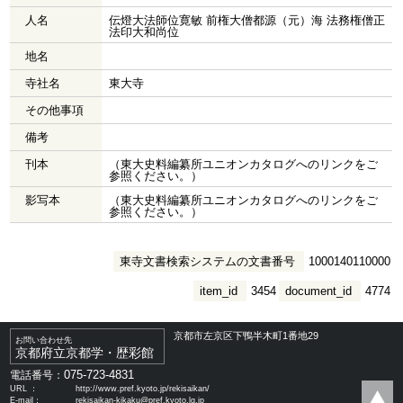
人名
伝燈大法師位寛敏 前権大僧都源（元）海 法務権僧正
法印大和尚位
地名
寺社名
東大寺
その他事項
備考
刊本
（東大史料編纂所ユニオンカタログへのリンクをご
参照ください。）
影写本
（東大史料編纂所ユニオンカタログへのリンクをご
参照ください。）
東寺文書検索システムの文書番号
1000140110000
item_id
3454
document_id
4774
京都市左京区下鴨半木町1番地29
お問い合わせ先
京都府立京都学・歴彩館
075-723-4831
電話番号：
URL ：
http://www.pref.kyoto.jp/rekisaikan/
E-mail：
rekisaikan-kikaku@pref.kyoto.lg.jp