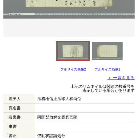
フルサイズ画像2
フルサイズ画像1
＞ 一覧を見る
上記のサムネイルは関連の枝番号を
表示している場合があります
差出人
法務権僧正法印大和尚位
宛名書
端裏書
阿闍梨放解文案真言院
事書
書止
仍勒状謹請処分