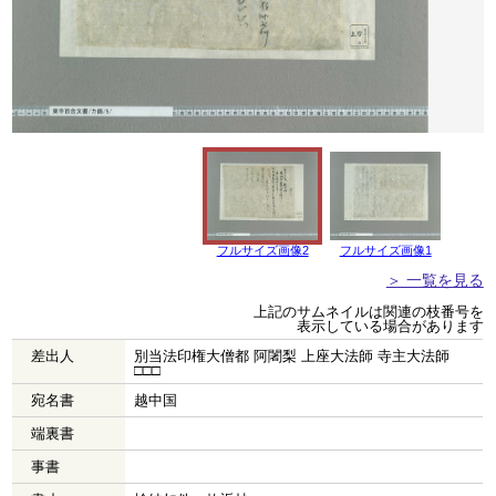
フルサイズ画像2
フルサイズ画像1
＞ 一覧を見る
上記のサムネイルは関連の枝番号を
表示している場合があります
差出人
別当法印権大僧都 阿闍梨 上座大法師 寺主大法師
□□□
宛名書
越中国
端裏書
事書