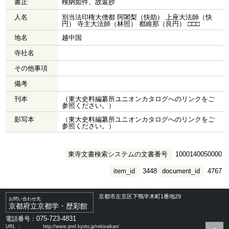
書止
検納如件、故返抄
人名
別当法印権大僧都 阿闍梨（快助） 上座大法師（快
円） 寺主大法師（林照） 都維那（良円） □□□
地名
越中国
寺社名
その他事項
備考
刊本
（東大史料編纂所ユニオンカタログへのリンクをご
参照ください。）
影写本
（東大史料編纂所ユニオンカタログへのリンクをご
参照ください。）
東寺文書検索システムの文書番号
1000140050000
item_id
3448
document_id
4767
京都市左京区下鴨半木町1番地29
お問い合わせ先
京都府立京都学・歴彩館
075-723-4831
電話番号：
URL ：
http://www.pref.kyoto.jp/rekisaikan/