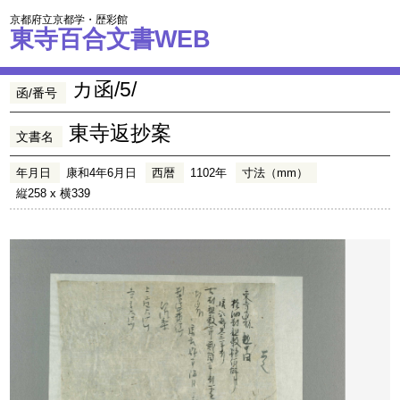
京都府立京都学・歴彩館
東寺百合文書WEB
カ函/5/
函/番号
東寺返抄案
文書名
年月日
康和4年6月日
西暦
1102年
寸法（mm）
縦258 x 横339