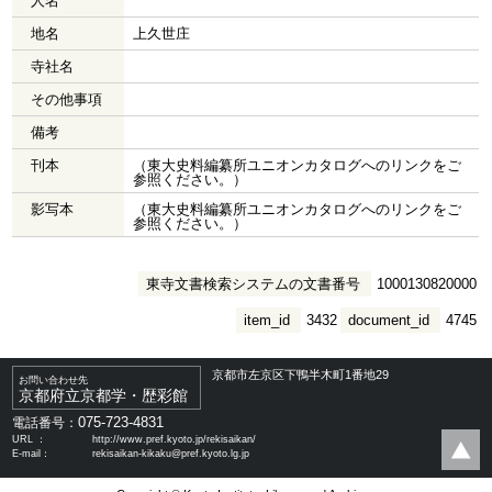
人名
地名
上久世庄
寺社名
その他事項
備考
刊本
（東大史料編纂所ユニオンカタログへのリンクをご
参照ください。）
影写本
（東大史料編纂所ユニオンカタログへのリンクをご
参照ください。）
東寺文書検索システムの文書番号
1000130820000
item_id
3432
document_id
4745
京都市左京区下鴨半木町1番地29
お問い合わせ先
京都府立京都学・歴彩館
075-723-4831
電話番号：
URL ：
http://www.pref.kyoto.jp/rekisaikan/
E-mail：
rekisaikan-kikaku@pref.kyoto.lg.jp