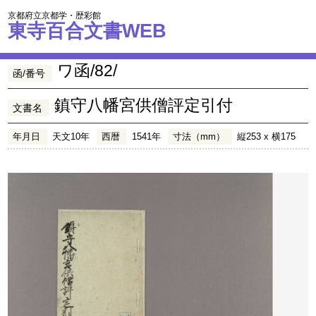
京都府立京都学・歴彩館
東寺百合文書WEB
ワ函/82/
函/番号
鎮守八幡宮供僧評定引付
文書名
年月日
天文10年
西暦
1541年
寸法（mm）
縦253 x 横175