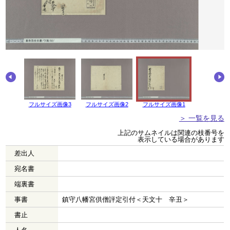
画像4
フルサイズ画像3
フルサイズ画像2
フルサイズ画像1
＞ 一覧を見る
上記のサムネイルは関連の枝番号を
表示している場合があります
差出人
宛名書
端裏書
事書
鎮守八幡宮供僧評定引付＜天文十 辛丑＞
書止