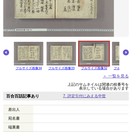
画像35
フルサイズ画像34
フルサイズ画像33
フルサイズ画像32
フルサイズ画
＞ 一覧を見る
上記のサムネイルは関連の枝番号を
表示している場合があります
百合百話記事あり
7. 評定引付にみえる中世
差出人
宛名書
端裏書