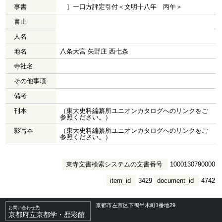
事書
］一口方評定引付＜文明十八年 丙午＞
書止
人名
地名
八条大宮 矢野庄 西七条
寺社名
その他事項
備考
刊本
（東大史料編纂所ユニオンカタログへのリンクをご
参照ください。）
影写本
（東大史料編纂所ユニオンカタログへのリンクをご
参照ください。）
東寺文書検索システムの文書番号
1000130790000
item_id
3429
document_id
4742
京都市左京区下鴨半木町1番地29
お問い合わせ先
京都府立京都学・歴彩館