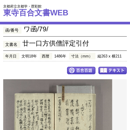
京都府立京都学・歴彩館
東寺百合文書WEB
ワ函/79/
函/番号
廿一口方供僧評定引付
文書名
年月日
文明18年
西暦
1486年
寸法（mm）
縦263 x 横211