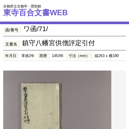
京都府立京都学・歴彩館
東寺百合文書WEB
ワ函/71/
函/番号
鎮守八幡宮供僧評定引付
文書名
年月日
享徳2年
西暦
1453年
寸法（mm）
縦263 x 横190