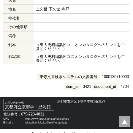
人名
地名
上久世 下久世 寺戸
寺社名
その他事項
備考
刊本
（東大史料編纂所ユニオンカタログへのリンクをご
参照ください。）
影写本
（東大史料編纂所ユニオンカタログへのリンクをご
参照ください。）
東寺文書検索システムの文書番号
1000130710000
item_id
3421
document_id
4734
京都市左京区下鴨半木町1番地29
お問い合わせ先
京都府立京都学・歴彩館
075-723-4831
電話番号：
URL ：
http://www.pref.kyoto.jp/rekisaikan/
E-mail：
rekisaikan-kikaku@pref.kyoto.lg.jp