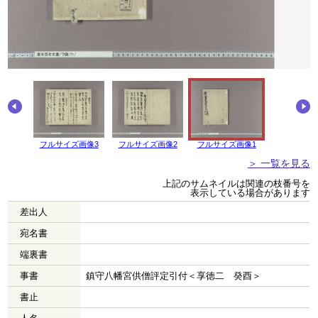
画像4
フルサイズ画像3
フルサイズ画像2
フルサイズ画像1
＞ 一覧を見る
上記のサムネイルは関連の枝番号を
表示している場合があります
差出人
宛名書
端裏書
事書
鎮守八幡宮供僧評定引付＜享徳二 癸酉＞
書止