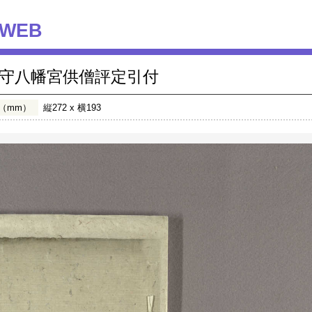
WEB
守八幡宮供僧評定引付
（mm）
縦272 x 横193