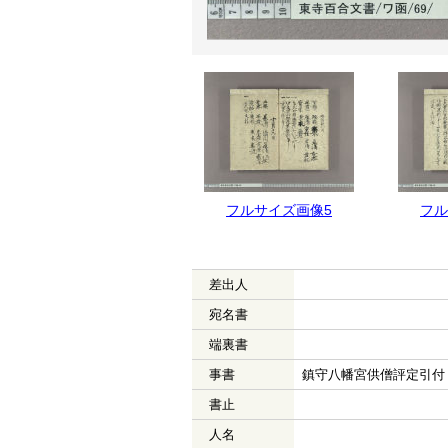
フルサイズ画像6
フルサイズ画像5
フル
差出人
宛名書
端裏書
事書
鎮守八幡宮供僧評定引付
書止
人名