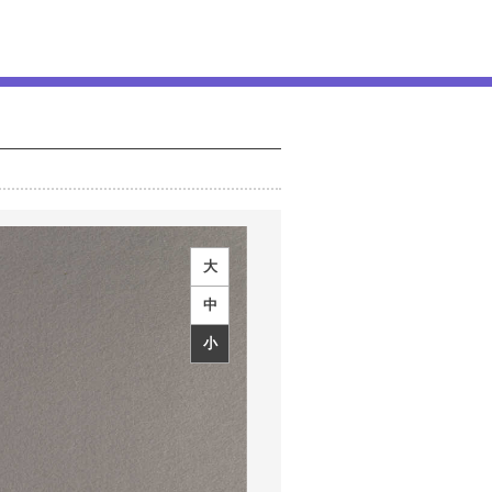
大
中
小