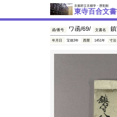
京都府立京都学・歴彩館
東寺百合文書
ワ函/69/
鎮
函/番号
文書名
年月日
宝徳3年
西暦
1451年
寸法