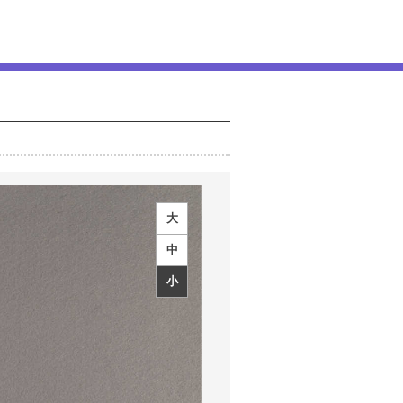
大
中
小