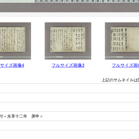
サイズ画像4
フルサイズ画像3
フルサイズ画
上記のサムネイルは
付＜永享十二年 庚申＞