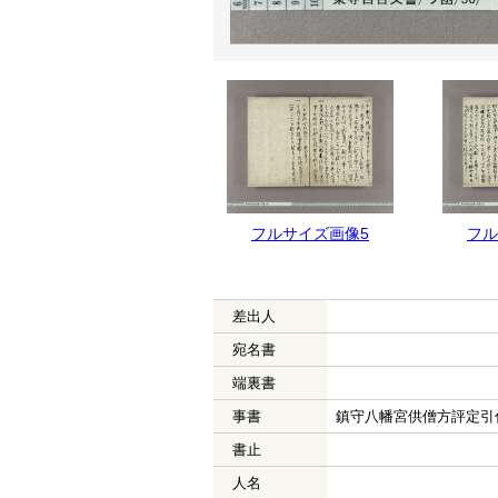
フルサイズ画像6
フルサイズ画像5
フル
差出人
宛名書
端裏書
事書
鎮守八幡宮供僧方評定引
書止
人名