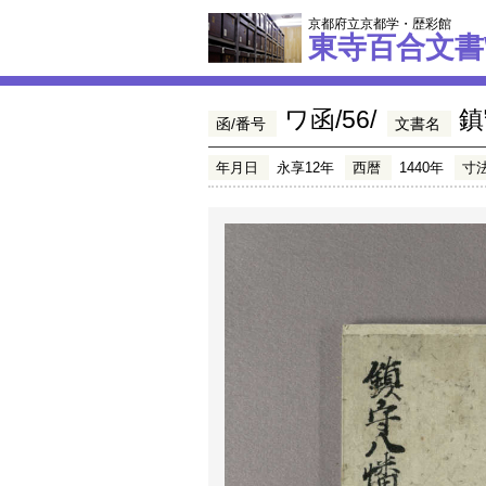
京都府立京都学・歴彩館
東寺百合文書
ワ函/56/
鎮
函/番号
文書名
年月日
永享12年
西暦
1440年
寸