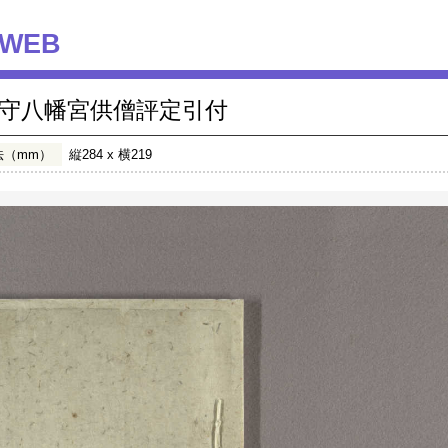
WEB
守八幡宮供僧評定引付
法（mm）
縦284 x 横219