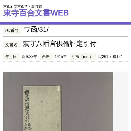
京都府立京都学・歴彩館
東寺百合文書WEB
ワ函/31/
函/番号
鎮守八幡宮供僧評定引付
文書名
年月日
応永22年
西暦
1415年
寸法（mm）
縦261 x 横184