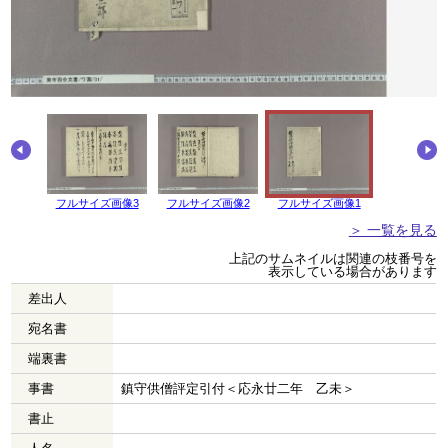
画像4
フルサイズ画像3
フルサイズ画像2
フルサイズ画像1
＞ 一覧を見る
上記のサムネイルは関連の枝番号を
表示している場合があります
差出人
宛名書
端裏書
事書
鎮守供僧評定引付＜応永廿二年 乙未＞
書止