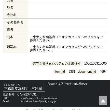
人名
地名
寺社名
その他事項
備考
刊本
（東大史料編纂所ユニオンカタログへのリンクをご
参照ください。）
影写本
（東大史料編纂所ユニオンカタログへのリンクをご
参照ください。）
東寺文書検索システムの文書番号
1000130310000
item_id
3381
document_id
4694
京都市左京区下鴨半木町1番地29
お問い合わせ先
京都府立京都学・歴彩館
075-723-4831
電話番号：
URL ：
http://www.pref.kyoto.jp/rekisaikan/
E-mail：
rekisaikan-kikaku@pref.kyoto.lg.jp