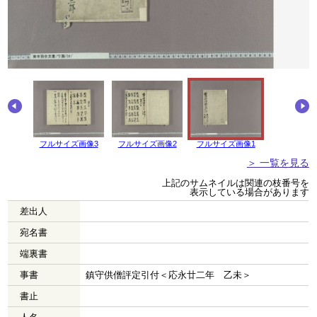
画像4
フルサイズ画像3
フルサイズ画像2
フルサイズ画像1
＞ 一覧を見る
上記のサムネイルは関連の枝番号を
表示している場合があります
差出人
宛名書
端裏書
事書
鎮守供僧評定引付＜応永廿二年 乙未＞
書止