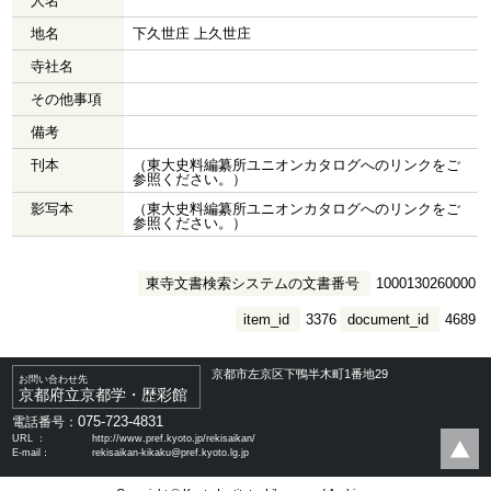
人名
地名
下久世庄 上久世庄
寺社名
その他事項
備考
刊本
（東大史料編纂所ユニオンカタログへのリンクをご
参照ください。）
影写本
（東大史料編纂所ユニオンカタログへのリンクをご
参照ください。）
東寺文書検索システムの文書番号
1000130260000
item_id
3376
document_id
4689
京都市左京区下鴨半木町1番地29
お問い合わせ先
京都府立京都学・歴彩館
075-723-4831
電話番号：
URL ：
http://www.pref.kyoto.jp/rekisaikan/
E-mail：
rekisaikan-kikaku@pref.kyoto.lg.jp