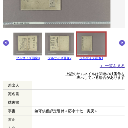
画像4
フルサイズ画像3
フルサイズ画像2
フルサイズ画像1
＞ 一覧を見る
上記のサムネイルは関連の枝番号を
表示している場合があります
差出人
宛名書
端裏書
事書
鎮守供僧評定引付＜応永十七 寅庚＞
書止