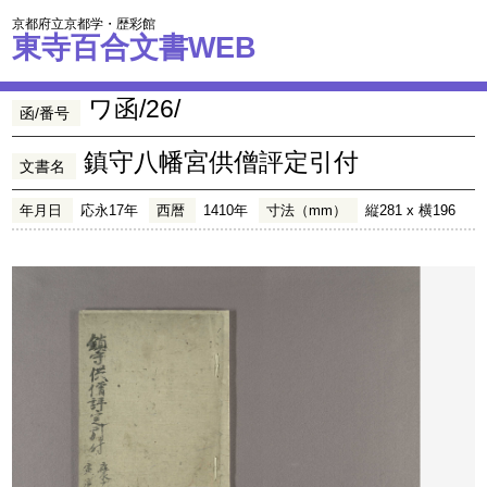
京都府立京都学・歴彩館
東寺百合文書WEB
ワ函/26/
函/番号
鎮守八幡宮供僧評定引付
文書名
年月日
応永17年
西暦
1410年
寸法（mm）
縦281 x 横196