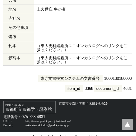
人名
地名
上久世庄 牛か瀬
寺社名
その他事項
備考
刊本
（東大史料編纂所ユニオンカタログへのリンクをご
参照ください。）
影写本
（東大史料編纂所ユニオンカタログへのリンクをご
参照ください。）
東寺文書検索システムの文書番号
1000130180000
item_id
3368
document_id
4681
京都市左京区下鴨半木町1番地29
お問い合わせ先
京都府立京都学・歴彩館
075-723-4831
電話番号：
URL ：
http://www.pref.kyoto.jp/rekisaikan/
E-mail：
rekisaikan-kikaku@pref.kyoto.lg.jp