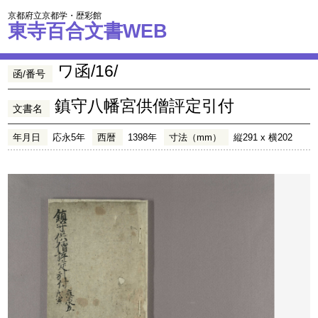
京都府立京都学・歴彩館
東寺百合文書WEB
ワ函/16/
函/番号
鎮守八幡宮供僧評定引付
文書名
年月日
応永5年
西暦
1398年
寸法（mm）
縦291 x 横202