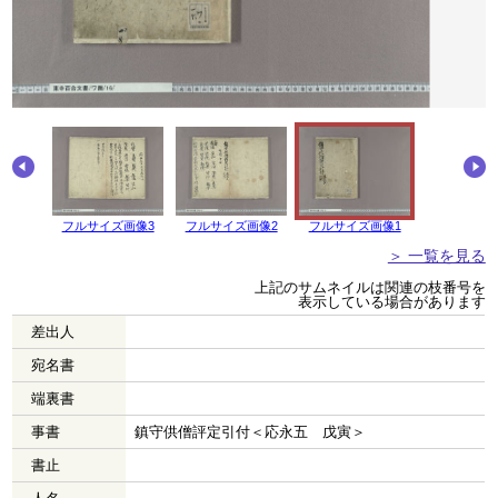
画像4
フルサイズ画像3
フルサイズ画像2
フルサイズ画像1
＞ 一覧を見る
上記のサムネイルは関連の枝番号を
表示している場合があります
差出人
宛名書
端裏書
事書
鎮守供僧評定引付＜応永五 戊寅＞
書止