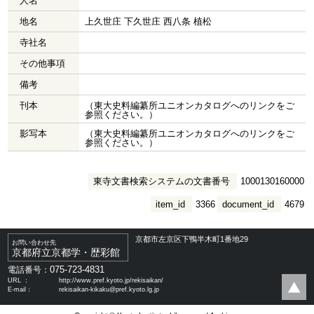
人名
地名
上久世庄 下久世庄 西八条 植松
寺社名
その他事項
備考
刊本
（東大史料編纂所ユニオンカタログへのリンクをご
参照ください。）
影写本
（東大史料編纂所ユニオンカタログへのリンクをご
参照ください。）
東寺文書検索システムの文書番号
1000130160000
item_id
3366
document_id
4679
京都市左京区下鴨半木町1番地29
お問い合わせ先
京都府立京都学・歴彩館
075-723-4831
電話番号：
URL ：
http://www.pref.kyoto.jp/rekisaikan/
E-mail：
rekisaikan-kikaku@pref.kyoto.lg.jp