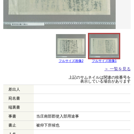
フルサイズ画像2
フルサイズ画像1
＞ 一覧を見る
上記のサムネイルは関連の枝番号を
表示している場合があります
差出人
宛名書
端裏書
事書
当庄南部郡使入部用途事
書止
被仰下所候也