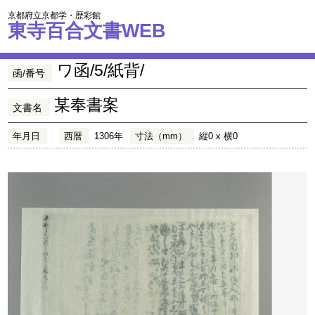
京都府立京都学・歴彩館
東寺百合文書WEB
ワ函/5/紙背/
函/番号
某奉書案
文書名
年月日
西暦
1306年
寸法（mm）
縦0 x 横0