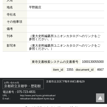
人名
地名
平野殿庄
寺社名
その他事項
備考
刊本
（東大史料編纂所ユニオンカタログへのリンクをご
参照ください。）
影写本
（東大史料編纂所ユニオンカタログへのリンクをご
参照ください。）
東寺文書検索システムの文書番号
1000130055000
item_id
3355
document_id
4667
京都市左京区下鴨半木町1番地29
お問い合わせ先
京都府立京都学・歴彩館
075-723-4831
電話番号：
URL ：
http://www.pref.kyoto.jp/rekisaikan/
E-mail：
rekisaikan-kikaku@pref.kyoto.lg.jp