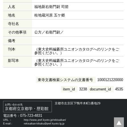
人名
福地新右衛門尉 司箭
地名
桂地蔵河原 五ケ郷
寺社名
その他事項
公方／右衛門尉／
備考
刊本
（東大史料編纂所ユニオンカタログへのリンクをご
参照ください。）
影写本
（東大史料編纂所ユニオンカタログへのリンクをご
参照ください。）
東寺文書検索システムの文書番号
1000121220000
item_id
3238
document_id
4535
京都市左京区下鴨半木町1番地29
お問い合わせ先
京都府立京都学・歴彩館
075-723-4831
電話番号：
URL ：
http://www.pref.kyoto.jp/rekisaikan/
E-mail：
rekisaikan-kikaku@pref.kyoto.lg.jp