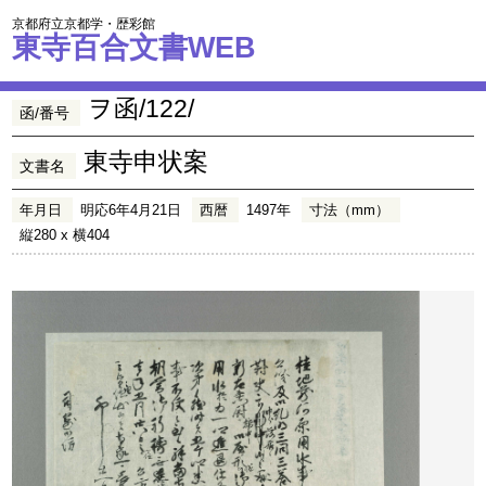
京都府立京都学・歴彩館
東寺百合文書WEB
ヲ函/122/
函/番号
東寺申状案
文書名
年月日
明応6年4月21日
西暦
1497年
寸法（mm）
縦280 x 横404