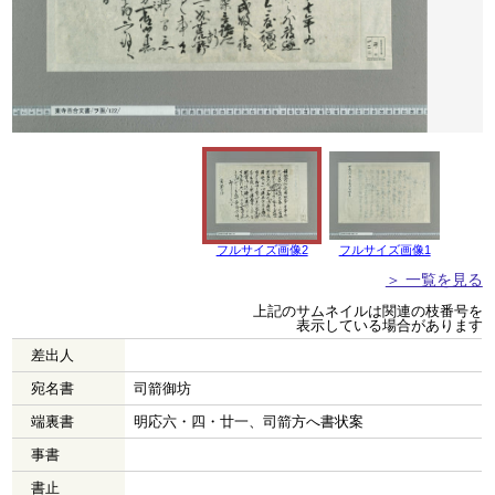
フルサイズ画像2
フルサイズ画像1
＞ 一覧を見る
上記のサムネイルは関連の枝番号を
表示している場合があります
差出人
宛名書
司箭御坊
端裏書
明応六・四・廿一、司箭方へ書状案
事書
書止