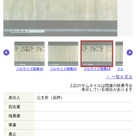
画像17
フルサイズ画像16
フルサイズ画像15
フルサイズ画像14
フルサイズ画
＞ 一覧を見る
上記のサムネイルは関連の枝番号を
表示している場合があります
差出人
公文所（花押）
宛名書
端裏書
事書
書止