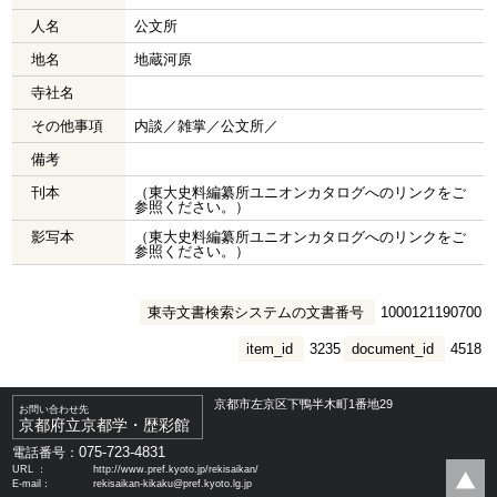
人名
公文所
地名
地蔵河原
寺社名
その他事項
内談／雑掌／公文所／
備考
刊本
（東大史料編纂所ユニオンカタログへのリンクをご
参照ください。）
影写本
（東大史料編纂所ユニオンカタログへのリンクをご
参照ください。）
東寺文書検索システムの文書番号
1000121190700
item_id
3235
document_id
4518
京都市左京区下鴨半木町1番地29
お問い合わせ先
京都府立京都学・歴彩館
075-723-4831
電話番号：
URL ：
http://www.pref.kyoto.jp/rekisaikan/
E-mail：
rekisaikan-kikaku@pref.kyoto.lg.jp