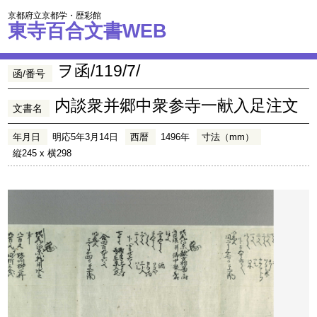
京都府立京都学・歴彩館
東寺百合文書WEB
ヲ函/119/7/
函/番号
内談衆并郷中衆参寺一献入足注文
文書名
年月日
明応5年3月14日
西暦
1496年
寸法（mm）
縦245 x 横298