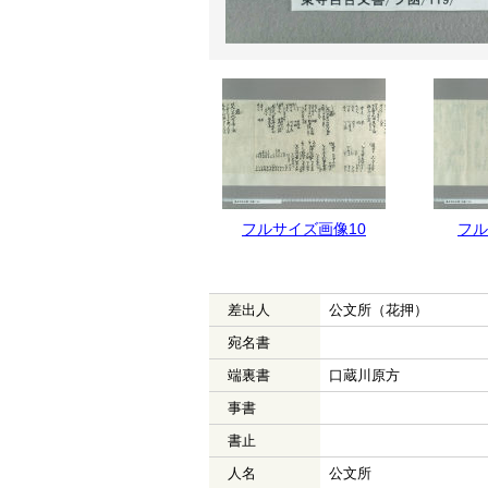
フルサイズ画像11
フルサイズ画像10
フル
差出人
公文所（花押）
宛名書
端裏書
口蔵川原方
事書
書止
人名
公文所