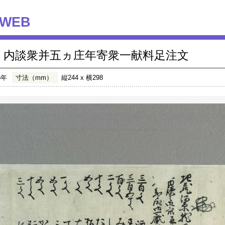
WEB
内談衆并五ヵ庄年寄衆一献料足注文
6年
寸法（mm）
縦244 x 横298