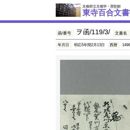
京都府立京都学・歴彩館
東寺百合文書
ヲ函/119/3/
函/番号
文書名
年月日
明応5年閏2月13日
西暦
149