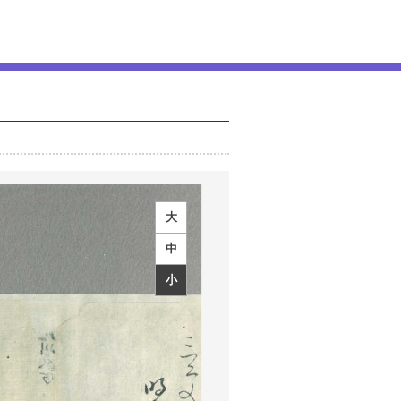
大
中
小