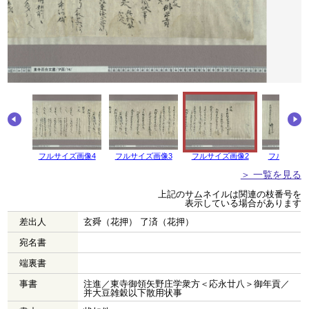
画像5
フルサイズ画像4
フルサイズ画像3
フルサイズ画像2
フルサイズ
＞ 一覧を見る
上記のサムネイルは関連の枝番号を
表示している場合があります
差出人
玄舜（花押） 了済（花押）
宛名書
端裏書
事書
注進／東寺御領矢野庄学衆方＜応永廿八＞御年貢／
并大豆雑穀以下散用状事