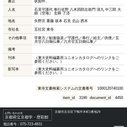
書止
状如件、
人名
石見守護代 奉行佐野 八木四郎左衛門 清九 中三郎 大
師（空海） 玄舜 了済
地名
矢野庄 重藤 坂本 石見 北山 西木
寺社名
五社宮 東寺
その他事項
学衆方／勧進猿楽／守護代／奉行／給主／供僧／五
月廿八日御仏事／六月廿五日御仏事／
備考
刊本
（東大史料編纂所ユニオンカタログへのリンクをご
参照ください。）
影写本
（東大史料編纂所ユニオンカタログへのリンクをご
参照ください。）
東寺文書検索システムの文書番号
1000120740100
item_id
3190
document_id
4450
京都市左京区下鴨半木町1番地29
お問い合わせ先
京都府立京都学・歴彩館
075-723-4831
電話番号：