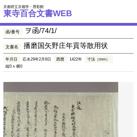
京都府立京都学・歴彩館
東寺百合文書WEB
ヲ函/74/1/
函/番号
播磨国矢野庄年貢等散用状
文書名
年月日
応永29年2月9日
西暦
1422年
寸法（mm）
縦0 x 横0