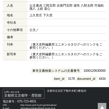
人名
公文康貞 三郎五郎 左衛門五郎 道性 八郎太郎 竹福松
孫八 上総 道心
地名
上久世庄 下久世
寺社名
その他事項
公文／
備考
刊本
（東大史料編纂所ユニオンカタログへのリンクをご
参照ください。）
影写本
（東大史料編纂所ユニオンカタログへのリンクをご
参照ください。）
東寺文書検索システムの文書番号
1000120630000
item_id
3179
document_id
4434
京都市左京区下鴨半木町1番地29
お問い合わせ先
京都府立京都学・歴彩館
075-723-4831
電話番号：
URL ：
http://www.pref.kyoto.jp/rekisaikan/
E-mail：
rekisaikan-kikaku@pref.kyoto.lg.jp