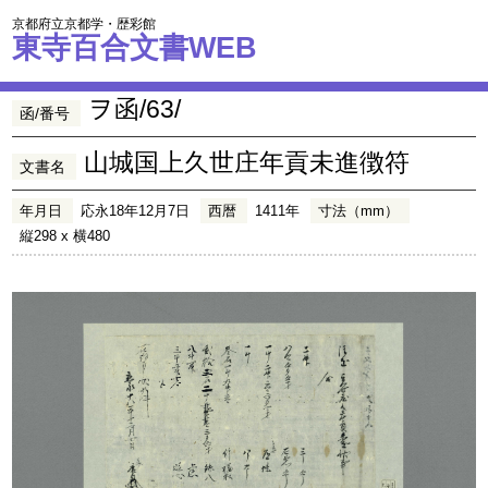
京都府立京都学・歴彩館
東寺百合文書WEB
ヲ函/63/
函/番号
山城国上久世庄年貢未進徴符
文書名
年月日
応永18年12月7日
西暦
1411年
寸法（mm）
縦298 x 横480