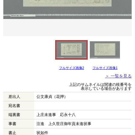
フルサイズ画像2
フルサイズ画像1
＞ 一覧を見る
上記のサムネイルは関連の枝番号を
表示している場合があります
差出人
公文康貞（花押）
宛名書
端裏書
上庄未進事 応永十八
事書
注進 上久世庄御年貢未進状事
書止
状如件