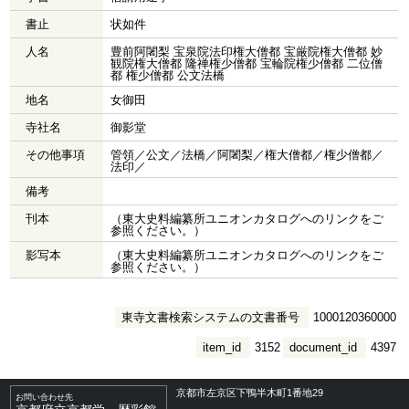
書止
状如件
人名
豊前阿闍梨 宝泉院法印権大僧都 宝厳院権大僧都 妙
観院権大僧都 隆禅権少僧都 宝輪院権少僧都 二位僧
都 権少僧都 公文法橋
地名
女御田
寺社名
御影堂
その他事項
管領／公文／法橋／阿闍梨／権大僧都／権少僧都／
法印／
備考
刊本
（東大史料編纂所ユニオンカタログへのリンクをご
参照ください。）
影写本
（東大史料編纂所ユニオンカタログへのリンクをご
参照ください。）
東寺文書検索システムの文書番号
1000120360000
item_id
3152
document_id
4397
京都市左京区下鴨半木町1番地29
お問い合わせ先