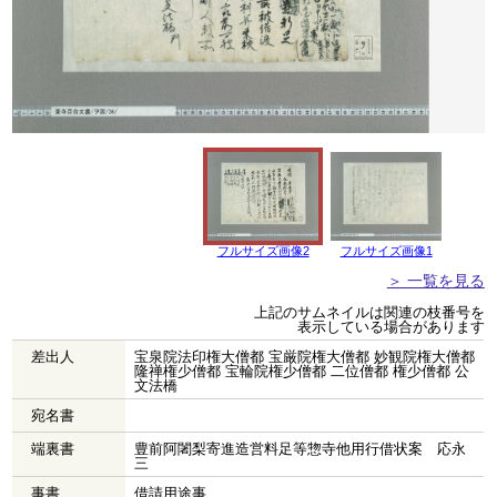
フルサイズ画像2
フルサイズ画像1
＞ 一覧を見る
上記のサムネイルは関連の枝番号を
表示している場合があります
差出人
宝泉院法印権大僧都 宝厳院権大僧都 妙観院権大僧都
隆禅権少僧都 宝輪院権少僧都 二位僧都 権少僧都 公
文法橋
宛名書
端裏書
豊前阿闍梨寄進造営料足等惣寺他用行借状案 応永
三
事書
借請用途事