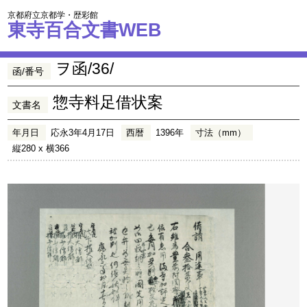
京都府立京都学・歴彩館
東寺百合文書WEB
ヲ函/36/
函/番号
惣寺料足借状案
文書名
年月日
応永3年4月17日
西暦
1396年
寸法（mm）
縦280 x 横366