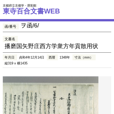
京都府立京都学・歴彩館
東寺百合文書WEB
ヲ函/6/
函/番号
文書名
播磨国矢野庄西方学衆方年貢散用状
年月日
貞和4年12月14日
西暦
1348年
寸法（mm）
縦319 x 横1435