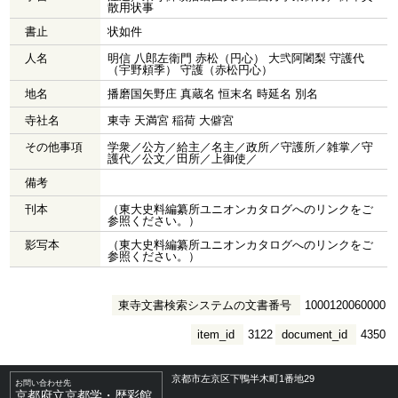
散用状事
書止
状如件
人名
明信 八郎左衛門 赤松（円心） 大弐阿闍梨 守護代
（宇野頼季） 守護（赤松円心）
地名
播磨国矢野庄 真蔵名 恒末名 時延名 別名
寺社名
東寺 天満宮 稲荷 大僻宮
その他事項
学衆／公方／給主／名主／政所／守護所／雑掌／守
護代／公文／田所／上御使／
備考
刊本
（東大史料編纂所ユニオンカタログへのリンクをご
参照ください。）
影写本
（東大史料編纂所ユニオンカタログへのリンクをご
参照ください。）
東寺文書検索システムの文書番号
1000120060000
item_id
3122
document_id
4350
京都市左京区下鴨半木町1番地29
お問い合わせ先
京都府立京都学・歴彩館