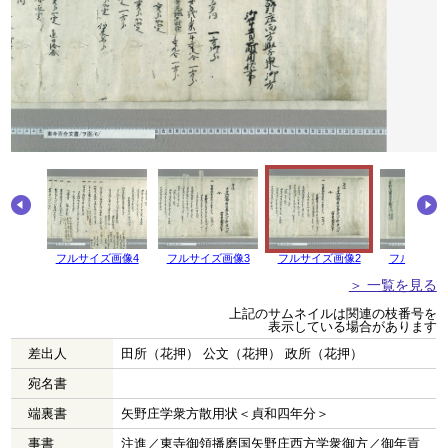
画像5
フルサイズ画像4
フルサイズ画像3
フルサイズ画像2
フルサイズ
＞ 一覧を見る
上記のサムネイルは関連の枝番号を
表示している場合があります
差出人
田所（花押） 公文（花押） 政所（花押）
宛名書
端裏書
矢野庄学衆方散用状＜貞和四年分＞
事書
注進／東寺御領播磨国矢野庄西方学衆御方／御年貢