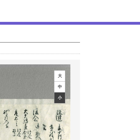
大
中
小