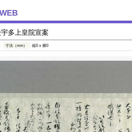
WEB
後宇多上皇院宣案
年
寸法（mm）
縦0 x 横0