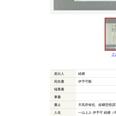
フ
差出人
経継
宛名書
伊予守殿
端裏書
事書
書止
天気所候也、経継恐惶謹
人名
一山上人 伊予守 経継（