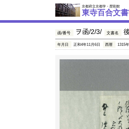
京都府立京都学・歴彩館
東寺百合文書
ヲ函/2/3/
函/番号
文書名
年月日
正和4年11月6日
西暦
1315