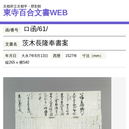
京都府立京都学・歴彩館
東寺百合文書WEB
ロ函/61/
函/番号
茨木長隆奉書案
文書名
年月日
大永7年8月13日
西暦
1527年
寸法（mm）
縦265 x 横540