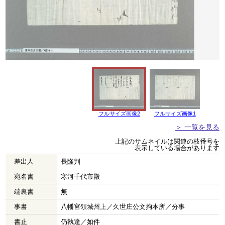
フルサイズ画像2
フルサイズ画像1
＞ 一覧を見る
上記のサムネイルは関連の枝番号を
表示している場合があります
差出人
長隆判
宛名書
寒河千代市殿
端裏書
無
事書
八幡宮領城州上／久世庄公文拘本所／分事
書止
仍執達／如件