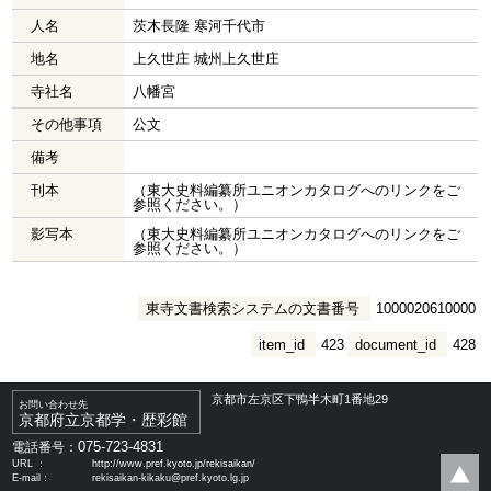
人名
茨木長隆 寒河千代市
地名
上久世庄 城州上久世庄
寺社名
八幡宮
その他事項
公文
備考
刊本
（東大史料編纂所ユニオンカタログへのリンクをご
参照ください。）
影写本
（東大史料編纂所ユニオンカタログへのリンクをご
参照ください。）
東寺文書検索システムの文書番号
1000020610000
item_id
423
document_id
428
京都市左京区下鴨半木町1番地29
お問い合わせ先
京都府立京都学・歴彩館
075-723-4831
電話番号：
URL ：
http://www.pref.kyoto.jp/rekisaikan/
E-mail：
rekisaikan-kikaku@pref.kyoto.lg.jp