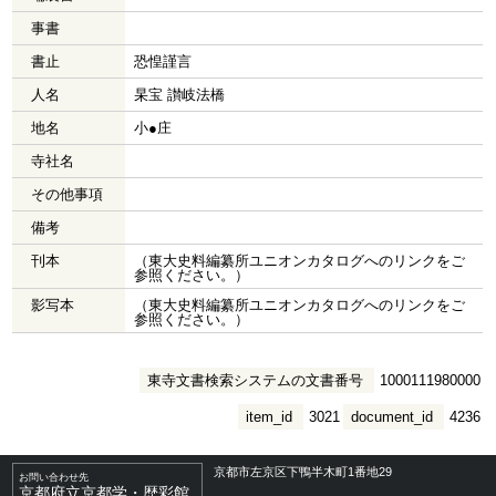
事書
書止
恐惶謹言
人名
杲宝 讃岐法橋
地名
小●庄
寺社名
その他事項
備考
刊本
（東大史料編纂所ユニオンカタログへのリンクをご
参照ください。）
影写本
（東大史料編纂所ユニオンカタログへのリンクをご
参照ください。）
東寺文書検索システムの文書番号
1000111980000
item_id
3021
document_id
4236
京都市左京区下鴨半木町1番地29
お問い合わせ先
京都府立京都学・歴彩館