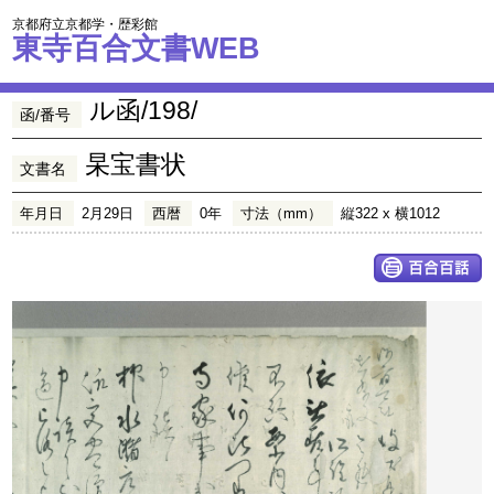
京都府立京都学・歴彩館
東寺百合文書WEB
ル函/198/
函/番号
杲宝書状
文書名
年月日
2月29日
西暦
0年
寸法（mm）
縦322 x 横1012