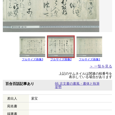
フルサイズ画像3
フルサイズ画像2
フルサイズ画像1
＞ 一覧を見る
上記のサムネイルは関連の枝番号を
表示している場合があります
百合百話記事あり
66.古文書の書風・書体と執筆
姿勢
差出人
杲宝
宛名書
端裏書