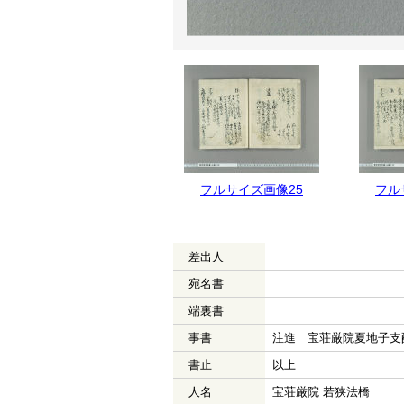
フルサイズ画像26
フルサイズ画像25
フル
差出人
宛名書
端裏書
事書
注進 宝荘厳院夏地子支
書止
以上
人名
宝荘厳院 若狭法橋