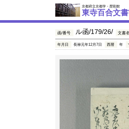
京都府立京都学・歴彩館
東寺百合文書
ル函/179/26/
函/番号
文書
年月日
長禄元年12月7日
西暦
年