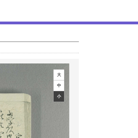
大
中
小