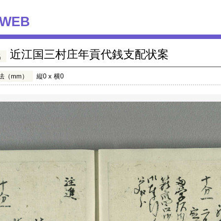
WEB
近江国三村庄年貢代銭支配状案
名
法（mm）
縦0 x 横0