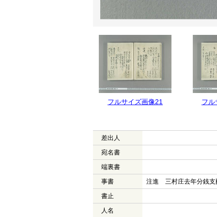
フルサイズ画像22
フルサイズ画像21
フル
差出人
宛名書
端裏書
事書
注進 三村庄去年分銭支
書止
人名