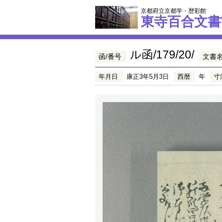
京都府立京都学・歴彩館
東寺百合文書
ル函/179/20/
函/番号
文書
年月日
康正3年5月3日
西暦
年
寸