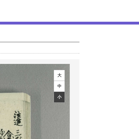
大
中
小