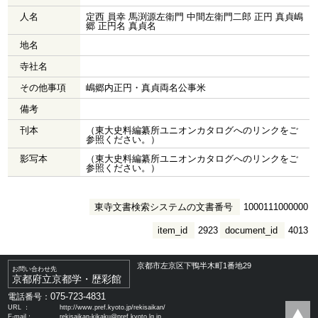
人名
定西 員幸 馬渕源左衛門 中間左衛門二郎 正円 真貞嶋
郷 正円名 真貞名
地名
寺社名
その他事項
嶋郷内正円・真貞両名公事米
備考
刊本
（東大史料編纂所ユニオンカタログへのリンクをご
参照ください。）
影写本
（東大史料編纂所ユニオンカタログへのリンクをご
参照ください。）
東寺文書検索システムの文書番号
1000111000000
item_id
2923
document_id
4013
京都市左京区下鴨半木町1番地29
お問い合わせ先
京都府立京都学・歴彩館
075-723-4831
電話番号：
URL ：
http://www.pref.kyoto.jp/rekisaikan/
E-mail：
rekisaikan-kikaku@pref.kyoto.lg.jp