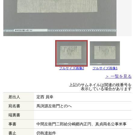
フルサイズ画像2
フルサイズ画像1
＞ 一覧を見る
上記のサムネイルは関連の枝番号を
表示している場合があります
差出人
定西 員幸
宛名書
馬渕源左衛門とのへ
端裏書
事書
中間左衛門二郎給分嶋郷内正円、真貞両名公事米事
書止
仍執達如件