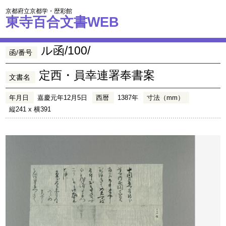
京都府立京都学・歴彩館
東寺百合文書WEB
ル函/100/
函/番号
定西・員幸連署奉書案
文書名
年月日
嘉慶元年12月5日
西暦
1387年
寸法（mm）
縦241 x 横391