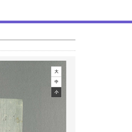
大
中
小