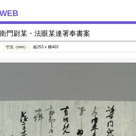
WEB
衛門尉某・法眼某連署奉書案
年
寸法（mm）
縦253 x 横403