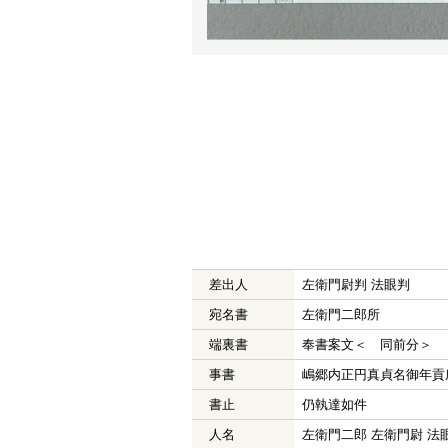
差出人
左衛門尉判 法眼判
宛名書
左衛門二郎所
端裏書
奉書案文＜ 同前分＞
事書
嶋郷内正円真貞名御年貢
書止
仍執達如件
人名
左衛門二郎 左衛門尉 法眼