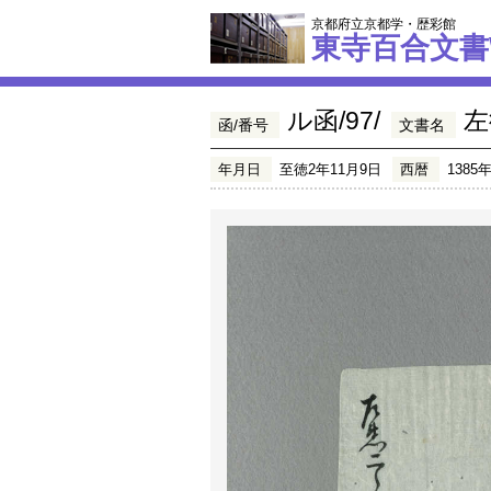
京都府立京都学・歴彩館
東寺百合文書
ル函/97/
左
函/番号
文書名
年月日
至徳2年11月9日
西暦
1385