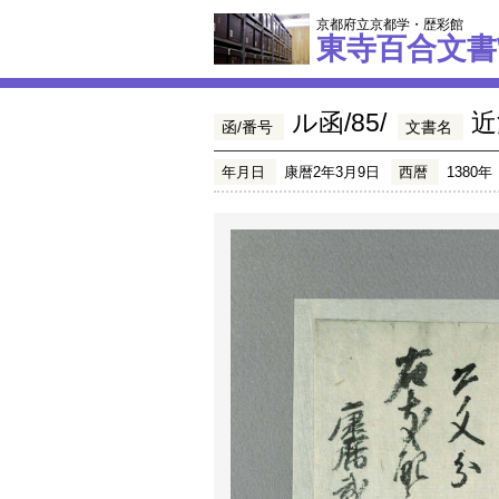
京都府立京都学・歴彩館
東寺百合文書
ル函/85/
近
函/番号
文書名
年月日
康暦2年3月9日
西暦
1380年