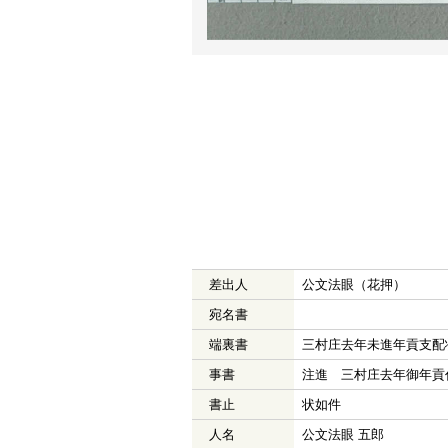
差出人
公文法眼（花押）
宛名書
端裏書
三村庄去年未進年貢支配
事書
注進 三村庄去年御年貢
書止
状如件
人名
公文法眼 五郎