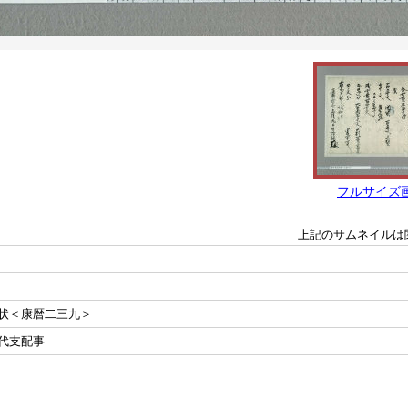
フルサイズ
上記のサムネイルは
状＜康暦二三九＞
代支配事