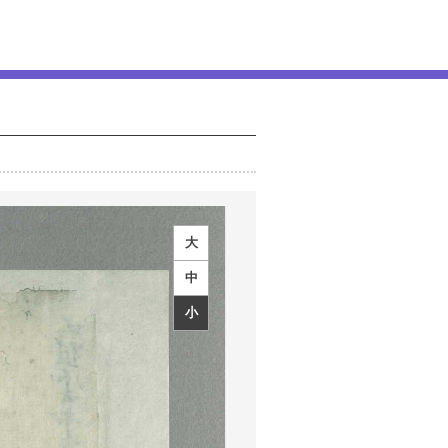
大
中
小