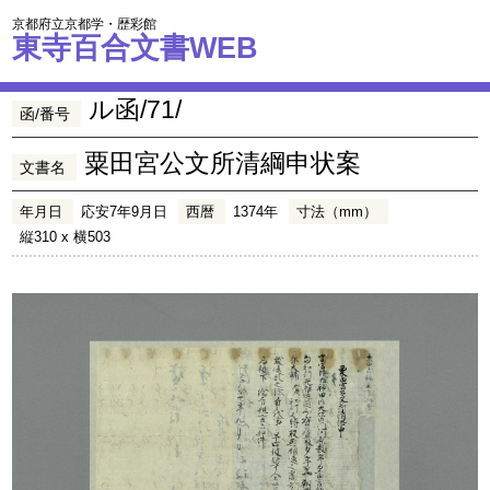
京都府立京都学・歴彩館
東寺百合文書WEB
ル函/71/
函/番号
粟田宮公文所清綱申状案
文書名
年月日
応安7年9月日
西暦
1374年
寸法（mm）
縦310 x 横503