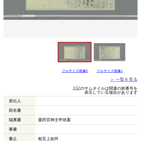
フルサイズ画像2
フルサイズ画像1
＞ 一覧を見る
上記のサムネイルは関連の枝番号を
表示している場合があります
差出人
宛名書
端裏書
粟田宮神主申状案
事書
書止
粗言上如件