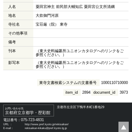
人名
粟田宮神主 前民部大輔知広 粟田宮公文所清綱
地名
大炊御門河原
寺社名
宝荘厳（院） 東寺
その他事項
備考
刊本
（東大史料編纂所ユニオンカタログへのリンクをご
参照ください。）
影写本
（東大史料編纂所ユニオンカタログへのリンクをご
参照ください。）
東寺文書検索システムの文書番号
1000110710000
item_id
2894
document_id
3973
京都市左京区下鴨半木町1番地29
お問い合わせ先
京都府立京都学・歴彩館
075-723-4831
電話番号：
URL ：
http://www.pref.kyoto.jp/rekisaikan/
E-mail：
rekisaikan-kikaku@pref.kyoto.lg.jp