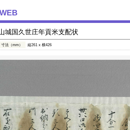
WEB
山城国久世庄年貢米支配状
寸法（mm）
縦261 x 横426