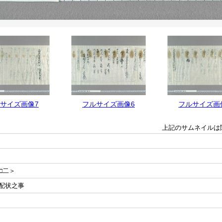
サイズ画像7
フルサイズ画像6
フルサイズ画
上記のサムネイルは
□二＞
配状之事