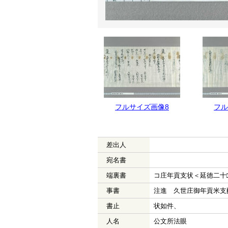
フルサイズ画像9
フルサイズ画像8
フル
差出人
宛名書
端裏書
コ庄年貢支状＜延徳二十
事書
注進 久世庄御年貢米支
書止
状如件、
人名
公文所法眼