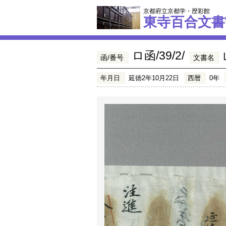
京都府立京都学・歴彩館
東寺百合文書
ロ函/39/2/
函/番号
文書名
年月日
延徳2年10月22日
西暦
0年