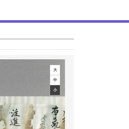
大
中
小